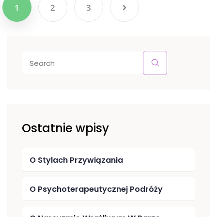
Stronicowanie
1
2
3
wpisów
Ostatnie wpisy
O Stylach Przywiązania
O Psychoterapeutycznej Podróży